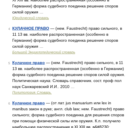
XI XIII вв. наиболее распространенная (особенно в
Германии) форма судебного поединка решение споров
силой оружия …
Юридический словарь
КУЛАЧНОЕ ПРАВО
— (нем. Faustrecht) право сильного, в
4
11 13 вв. наиболее распространенная (особенно в
Германии) форма судебного поединка решение споров
силой оружия …
Большой Энциклопедический словарь
Кулачное право
— (нем. Faustrecht) право сильного, в 11
5
13 вв. наиболее распространенная (особенно в Германии)
форма судебного поединка решение споров силой оружия.
Политическая наука: Словарь справочник. сост. проф пол
наук Санжаревский И.И.. 2010 …
Политология. Словарь.
Кулачное право
— (от лат. jus manuarium или lex in
6
manibus закон в руке; англ. club law; нем. Faustrecht) право
сильного; форма судебного поединка для решения споров
при помощи физической силы или оружия. К.п. получило
наибольшее распространение в XI XIII вв. в&#8230; …