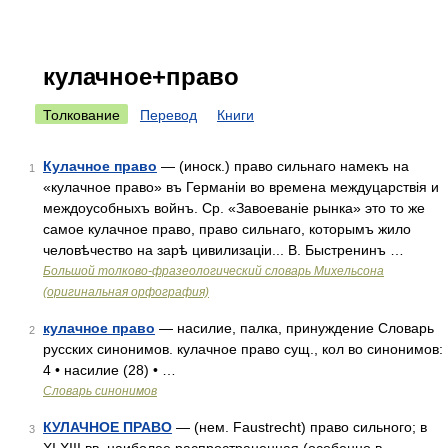
кулачное+право
Толкование
Перевод
Книги
Кулачное право
— (иноск.) право сильнаго намекъ на
1
«кулачное право» въ Германіи во времена междуцарствія и
междоусобныхъ войнъ. Ср. «Завоеваніе рынка» это то же
самое кулачное право, право сильнаго, которымъ жило
человѣчество на зарѣ цивилизаціи... В. Быстренинъ …
Большой толково-фразеологический словарь Михельсона
(оригинальная орфография)
кулачное право
— насилие, палка, принуждение Словарь
2
русских синонимов. кулачное право сущ., кол во синонимов:
4 • насилие (28) • …
Словарь синонимов
КУЛАЧНОЕ ПРАВО
— (нем. Faustrecht) право сильного; в
3