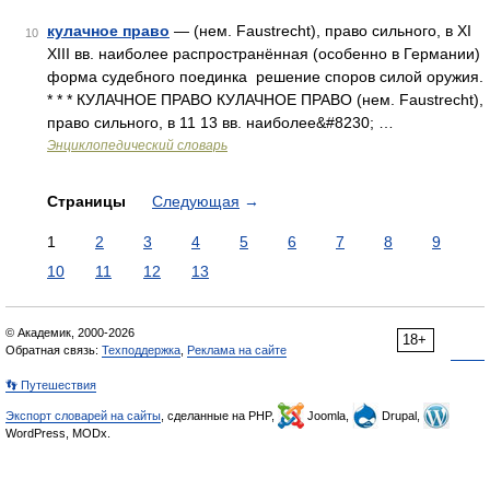
кулачное право
— (нем. Faustrecht), право сильного, в XI
10
XIII вв. наиболее распространённая (особенно в Германии)
форма судебного поединка решение споров силой оружия.
* * * КУЛАЧНОЕ ПРАВО КУЛАЧНОЕ ПРАВО (нем. Faustrecht),
право сильного, в 11 13 вв. наиболее&#8230; …
Энциклопедический словарь
Страницы
Следующая
→
1
2
3
4
5
6
7
8
9
10
11
12
13
© Академик, 2000-2026
18+
Обратная связь:
Техподдержка
,
Реклама на сайте
👣 Путешествия
Экспорт словарей на сайты
, сделанные на PHP,
Joomla,
Drupal,
WordPress, MODx.