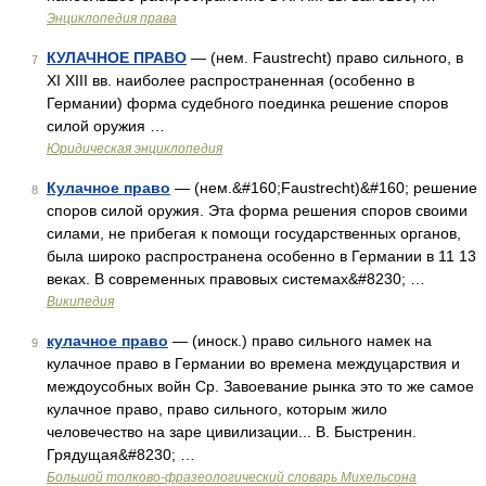
Энциклопедия права
КУЛАЧНОЕ ПРАВО
— (нем. Faustrecht) право сильного, в
7
XI XIII вв. наиболее распространенная (особенно в
Германии) форма судебного поединка решение споров
силой оружия …
Юридическая энциклопедия
Кулачное право
— (нем.&#160;Faustrecht)&#160; решение
8
споров силой оружия. Эта форма решения споров своими
силами, не прибегая к помощи государственных органов,
была широко распространена особенно в Германии в 11 13
веках. В современных правовых системах&#8230; …
Википедия
кулачное право
— (иноск.) право сильного намек на
9
кулачное право в Германии во времена междуцарствия и
междоусобных войн Ср. Завоевание рынка это то же самое
кулачное право, право сильного, которым жило
человечество на заре цивилизации... В. Быстренин.
Грядущая&#8230; …
Большой толково-фразеологический словарь Михельсона